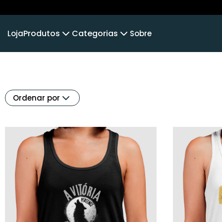
Produtos
Categorias
Loja
Sobre
Camiseta
MUNDO ANIMAL
Camiseta Infantil
DEFENSO
Cropped Moletom
LINHA INFANTIL
Camiseta Algodão Peruano
Ordenar por
Body Infantil