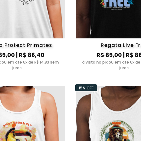
a Protect Primates
Regata Live F
89,00
| R$ 86,40
R$ 89,00
| R$ 8
ix ou em até 6x de R$ 14,83 sem
à vista no pix ou em até 6x de
juros
juros
15% OFF