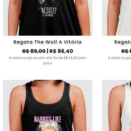
Regata The Wolf A Vitória
Regat
R$ 89,00
| R$ 86,40
R$ 
à vista no pix ou em até 6x de R$ 14,83 sem
à vista no p
juros