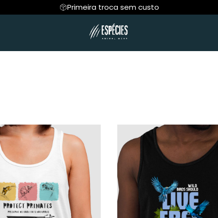
Primeira troca sem custo
R ANIMAL
Regata
PROJETO MUCKY
Cropped
ESPÍRITO ANIMA
Hoodie Moletom
Suéter Moletom