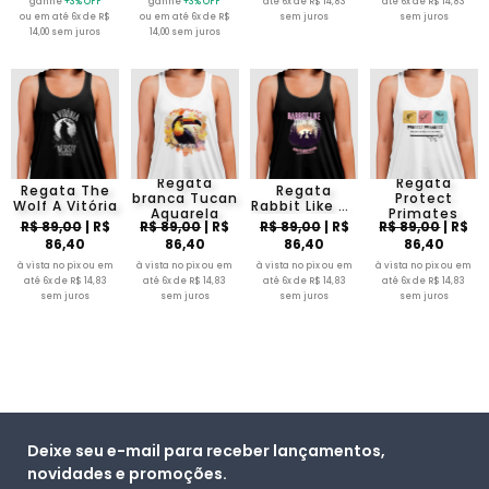
ganhe
+3% OFF
ganhe
+3% OFF
até 6x de R$ 14,83
até 6x de R$ 14,83
ou em até 6x de R$
ou em até 6x de R$
sem juros
sem juros
14,00 sem juros
14,00 sem juros
Regata
Regata
Regata The
Regata
branca Tucan
Protect
Wolf A Vitória
Rabbit Like To
Aquarela
Primates
Live Free
R$ 89,00
| R$
R$ 89,00
| R$
R$ 89,00
| R$
R$ 89,00
| R$
86,40
86,40
86,40
86,40
à vista no pix ou em
à vista no pix ou em
à vista no pix ou em
à vista no pix ou em
até 6x de R$ 14,83
até 6x de R$ 14,83
até 6x de R$ 14,83
até 6x de R$ 14,83
sem juros
sem juros
sem juros
sem juros
Deixe seu e-mail para receber lançamentos,
novidades e promoções.