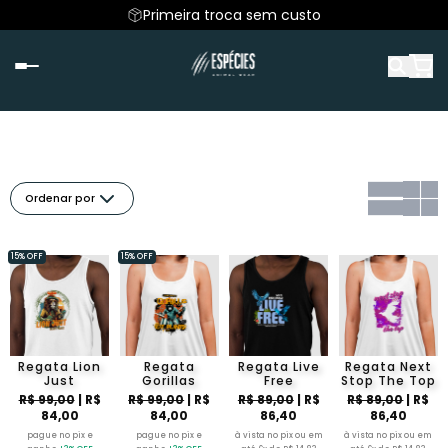
Primeira troca sem custo
Ordenar por
15% OFF
15% OFF
Regata Lion
Regata
Regata Live
Regata Next
Just
Gorillas
Free
Stop The Top
R$ 99,00
| R$
R$ 99,00
| R$
R$ 89,00
| R$
R$ 89,00
| R$
84,00
84,00
86,40
86,40
pague no pix e
pague no pix e
à vista no pix ou em
à vista no pix ou em