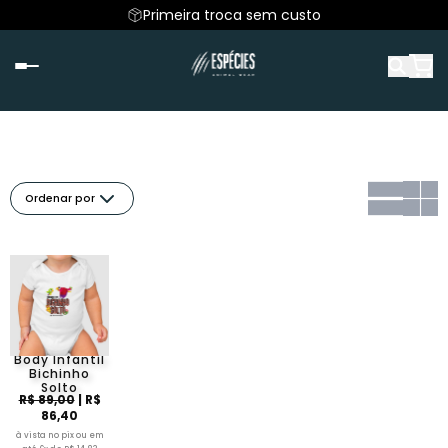
Primeira troca sem custo
Ordenar por
Body Infantil
Bichinho
Solto
R$ 89,00
| R$
86,40
à vista no pix ou em