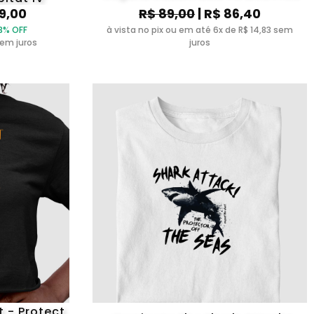
69,00
R$ 89,00
| R$ 86,40
3% OFF
à vista no pix ou em até 6x de R$ 14,83 sem
sem juros
juros
 - Protect