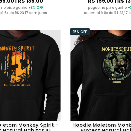
59,00
| R$ 139,00
R$ 159,00
| R$ 1
 no pix e ganhe
+3% OFF
pague no pix e ganhe
+
é 6x de R$ 23,17 sem juros
ou em até 6x de R$ 23,17 
15% OFF
letom Monkey Spirit -
Hoodie Moletom Monke
 Natural Habitat III
Protect Natural Hab