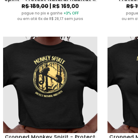
R$ 189,00
| R$ 169,00
R$ 
pague no pix e ganhe
+3% OFF
pague
ou em até 6x de R$ 28,17 sem juros
ou em at
Cropped Monkey Spirit - Protect
Cropped M