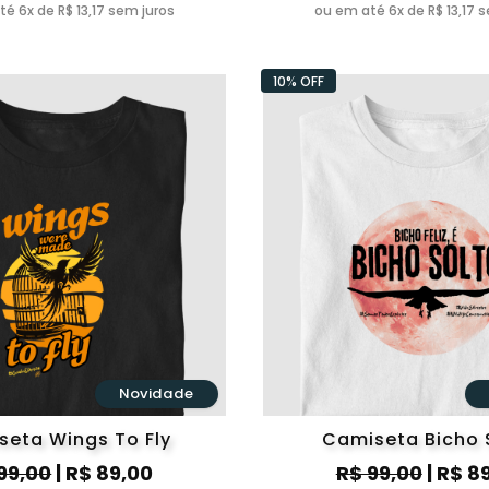
é 6x de R$ 13,17 sem juros
ou em até 6x de R$ 13,17 
10% OFF
Novidade
seta Wings To Fly
Camiseta Bicho 
99,00
| R$ 89,00
R$ 99,00
| R$ 8