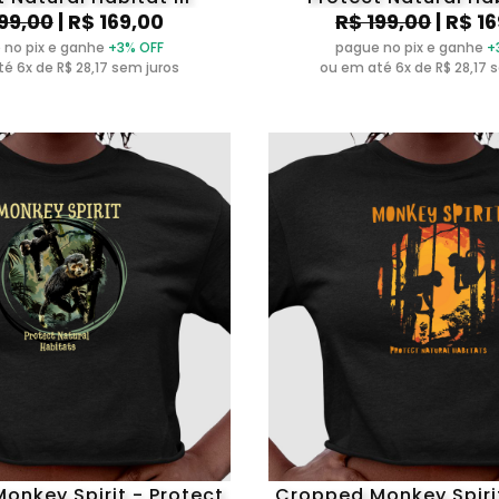
199,00
| R$ 169,00
R$ 199,00
| R$ 1
 no pix e ganhe
+3% OFF
pague no pix e ganhe
+
é 6x de R$ 28,17 sem juros
ou em até 6x de R$ 28,17 
onkey Spirit - Protect
Cropped Monkey Spirit