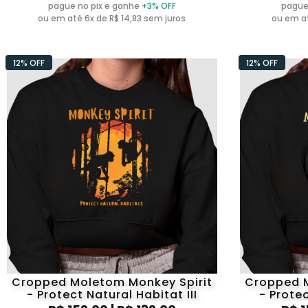
pague no pix e ganhe
+3% OFF
pague
ou em até 6x de R$ 14,83 sem juros
ou em at
12% OFF
12% OFF
Cropped Moletom Monkey Spirit
Cropped M
- Protect Natural Habitat III
- Prote