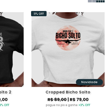
11% OFF
Novidade
lto 2
Cropped Bicho Solto
9,00
R$ 89,00
| R$ 79,00
3% OFF
pague no pix e ganhe
+3% OFF