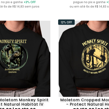
 no pix e ganhe
+3% OFF
pague no pix e ganhe
+
é 6x de R$ 14,83 sem juros
ou em até 6x de R$ 14,83 
12% OFF
oletom Monkey Spirit
Moletom Cropped Mon
ct Natural Habitat IV
- Protect Natural Ha