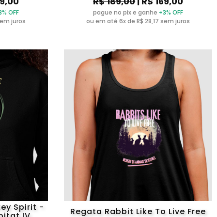
39,00
R$ 189,00
| R$ 169,00
3% OFF
pague no pix e ganhe
+3% OFF
sem juros
ou em até 6x de R$ 28,17 sem juros
y Spirit -
Regata Rabbit Like To Live Free
itat IV