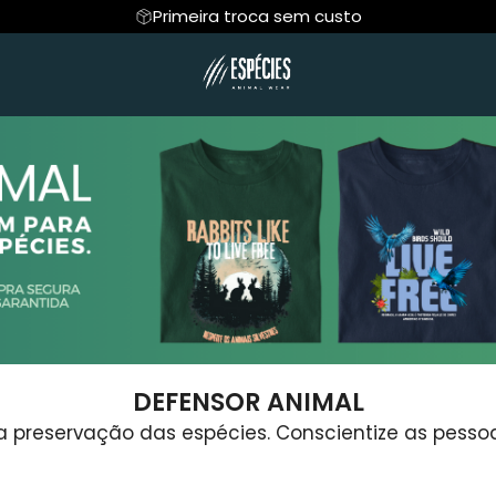
Primeira troca sem custo
R ANIMAL
Regata
PROJETO MUCKY
Cropped
ESPÍRITO ANIMA
Hoodie Moletom
Suéter Moletom
DEFENSOR ANIMAL
reservação das espécies. Conscientize as pessoas