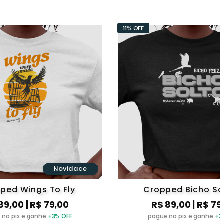
11% OFF
Novidade
ped Wings To Fly
Cropped Bicho So
89,00
| R$ 79,00
R$ 89,00
| R$ 7
 no pix e ganhe
+3% OFF
pague no pix e ganhe
+