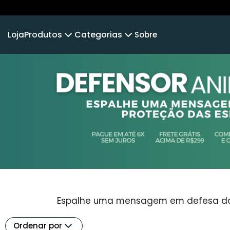
Produtos
Categorias
Loja
Sobre
Camiseta
MUNDO ANIMAL
Camiseta Infantil
DEFENSO
Cropped Moletom
LINHA INFANTIL
Camiseta Algodão Peruano
Body Infantil
Espalhe uma mensagem em defesa da p
Ordenar por