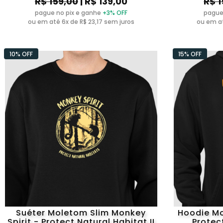
R$ 159,00
| R$ 139,00
R$ 1
pague no pix e ganhe
+3% OFF
pague
ou em até 6x de R$ 23,17 sem juros
ou em at
10% OFF
15% OFF
Suéter Moletom Slim Monkey
Hoodie Mo
Spirit - Protect Natural Habitat II
Protect