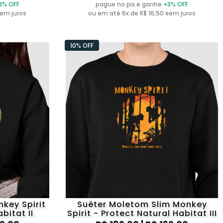
3% OFF
pague no pix e ganhe
+3% OFF
sem juros
ou em até 6x de R$ 16,50 sem juros
10% OFF
key Spirit
Suéter Moletom Slim Monkey
bitat II
Spirit - Protect Natural Habitat III