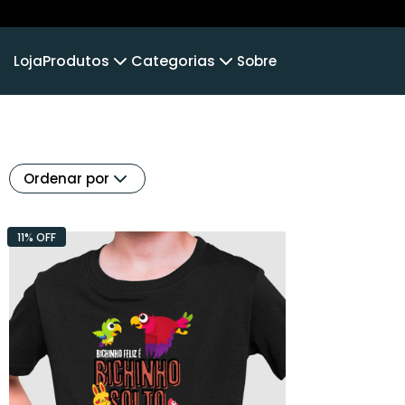
Produtos
Categorias
Loja
Sobre
Camiseta
MUNDO ANIMAL
Camiseta Infantil
DEFENSO
Cropped Moletom
LINHA INFANTIL
Camiseta Algodão Peruano
Ordenar por
Body Infantil
11% OFF