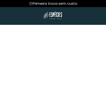
Primeira troca sem custo
R ANIMAL
Regata
PROJETO MUCKY
Cropped
ESPÍRITO ANIMA
Hoodie Moletom
Suéter Moletom