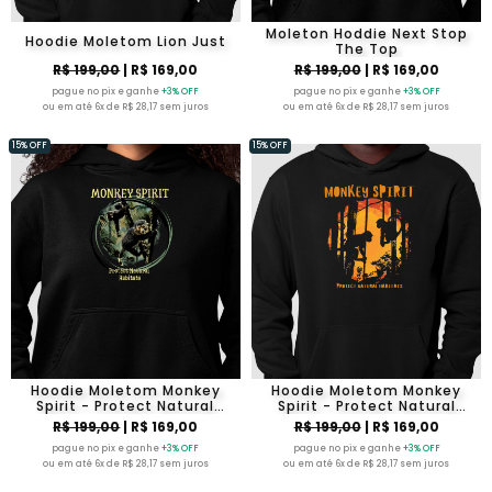
Moleton Hoddie Next Stop
Hoodie Moletom Lion Just
The Top
R$ 199,00
| R$ 169,00
R$ 199,00
| R$ 169,00
pague no pix e ganhe
+3% OFF
pague no pix e ganhe
+3% OFF
ou em até 6x de R$ 28,17 sem juros
ou em até 6x de R$ 28,17 sem juros
15% OFF
15% OFF
Hoodie Moletom Monkey
Hoodie Moletom Monkey
Spirit - Protect Natural
Spirit - Protect Natural
Habitat IV
Habitat III
R$ 199,00
| R$ 169,00
R$ 199,00
| R$ 169,00
pague no pix e ganhe
+3% OFF
pague no pix e ganhe
+3% OFF
ou em até 6x de R$ 28,17 sem juros
ou em até 6x de R$ 28,17 sem juros