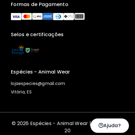
Formas de Pagamento
Selos e certificações
Espécies - Animal Wear
lojaespecies@gmail.com
Vitória, ES
© 2026 Espécies - Animal Wear | 761.869.467-
Ajuda?
20