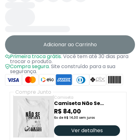
Adicionar ao Carrinho
Primeira troca grátis.
Você tem até 30 dias para
trocar o produto.
Compra segura.
Site construído para a sua
segurança.
Compre Junto
Camiseta
Camiseta Não Se
Prenda
R$ 84,00
6x de R$ 14,00 sem juros
Ver detalhes