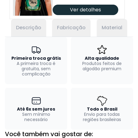
Ver detalhes
Descrição
Fabricação
Material
Primeira troca grátis
Alta qualidade
A primeira troca é
Produtos feitos de
gratuita, sem
algodão premium
complicação
Até 6x sem juros
Todo o Brasil
Sem mínimo
Envio para todas
necessário
regiões brasileiras
Você também vai gostar de: