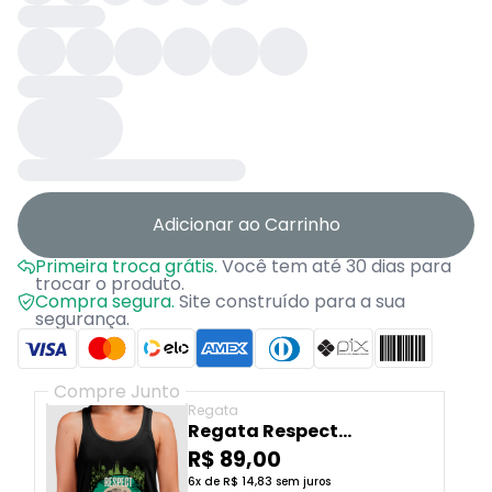
Adicionar ao Carrinho
Primeira troca grátis.
Você tem até 30 dias para
trocar o produto.
Compra segura.
Site construído para a sua
segurança.
Compre Junto
Regata
Regata Respect
Primates
R$ 89,00
6x de R$ 14,83 sem juros