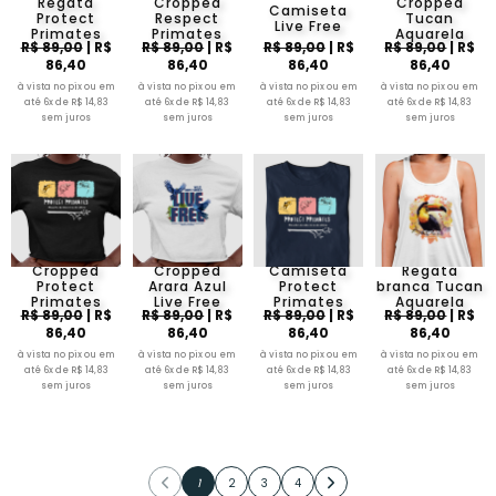
Regata
Cropped
Cropped
Camiseta
Protect
Respect
Tucan
Live Free
Primates
Primates
Aquarela
R$ 89,00
| R$
R$ 89,00
| R$
R$ 89,00
| R$
R$ 89,00
| R$
86,40
86,40
86,40
86,40
à vista no pix ou em
à vista no pix ou em
à vista no pix ou em
à vista no pix ou em
até 6x de R$ 14,83
até 6x de R$ 14,83
até 6x de R$ 14,83
até 6x de R$ 14,83
sem juros
sem juros
sem juros
sem juros
Cropped
Cropped
Camiseta
Regata
Protect
Arara Azul
Protect
branca Tucan
Primates
Live Free
Primates
Aquarela
R$ 89,00
| R$
R$ 89,00
| R$
R$ 89,00
| R$
R$ 89,00
| R$
86,40
86,40
86,40
86,40
à vista no pix ou em
à vista no pix ou em
à vista no pix ou em
à vista no pix ou em
até 6x de R$ 14,83
até 6x de R$ 14,83
até 6x de R$ 14,83
até 6x de R$ 14,83
sem juros
sem juros
sem juros
sem juros
1
2
3
4