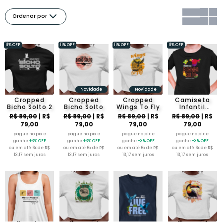
Ordenar por
11% OFF
11% OFF
11% OFF
11% OFF
Novidade
Novidade
Cropped
Cropped
Cropped
Camiseta
Bicho Solto 2
Bicho Solto
Wings To Fly
Infantil
Bichinho
R$ 89,00
| R$
R$ 89,00
| R$
R$ 89,00
| R$
R$ 89,00
| R$
Solto
79,00
79,00
79,00
79,00
pague no pix e
pague no pix e
pague no pix e
pague no pix e
ganhe
+3% OFF
ganhe
+3% OFF
ganhe
+3% OFF
ganhe
+3% OFF
ou em até 6x de R$
ou em até 6x de R$
ou em até 6x de R$
ou em até 6x de R$
13,17 sem juros
13,17 sem juros
13,17 sem juros
13,17 sem juros